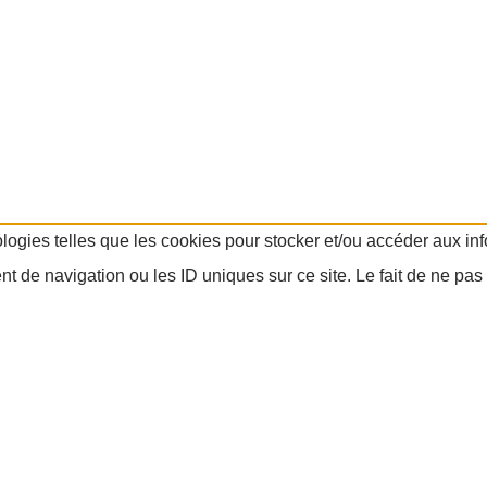
ologies telles que les cookies pour stocker et/ou accéder aux in
 de navigation ou les ID uniques sur ce site. Le fait de ne pas 