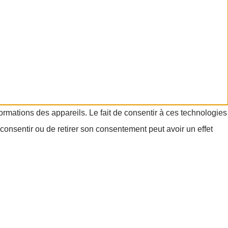
formations des appareils. Le fait de consentir à ces technologies
consentir ou de retirer son consentement peut avoir un effet