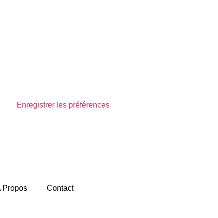
Enregistrer les préférences
Voir les préférences
 Propos
Contact