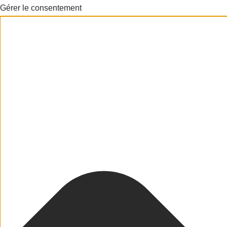
Gérer le consentement