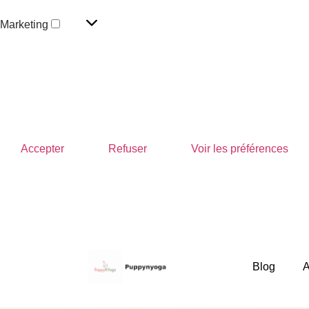
Marketing
Gérer les options
Gérer les services
Gérer {vendor_count} fournisseurs
En savoir plus sur ces finalités
Accepter
Refuser
Voir les préférences
Politique de confidentialité
Blog
A