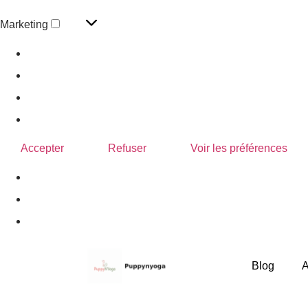
Marketing
Gérer les options
Gérer les services
Gérer {vendor_count} fournisseurs
En savoir plus sur ces finalités
Accepter
Refuser
Voir les préférences
Politique de confidentialité
Blog
A