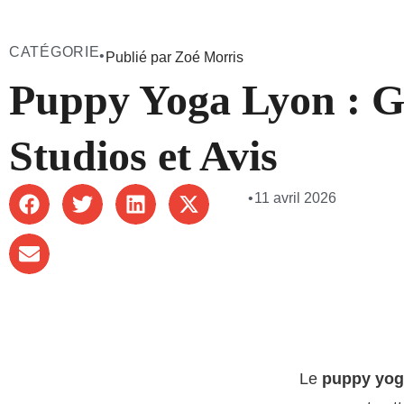
CATÉGORIE
•
Publié par Zoé Morris
Puppy Yoga Lyon : G
Studios et Avis
•
11 avril 2026
Le
puppy yog