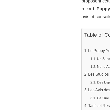
proposent cett
record.
Puppy
avis et conseil
Table of C
Le Puppy Yog
Un Succ
Notre A
Les Studios 
Des Esp
Les Avis des
Ce Que 
Tarifs et Re