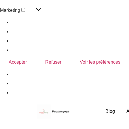
Marketing
Gérer les options
Gérer les services
Gérer {vendor_count} fournisseurs
En savoir plus sur ces finalités
Accepter
Refuser
Voir les préférences
Politique de confidentialité
Blog
A