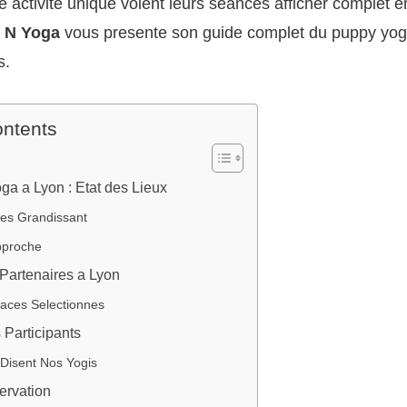
e activite unique voient leurs seances afficher complet 
 N Yoga
vous presente son guide complet du puppy yog
s.
ontents
a a Lyon : Etat des Lieux
es Grandissant
pproche
Partenaires a Lyon
aces Selectionnes
 Participants
Disent Nos Yogis
servation