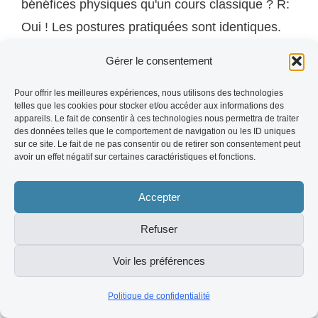
bénéfices physiques qu'un cours classique ? R:
Oui ! Les postures pratiquées sont identiques.
L'interaction avec les chiots ajoute une
Gérer le consentement
dimension émotionnelle et hormonale qui
amplifie souvent la relaxation et la présence —
Pour offrir les meilleures expériences, nous utilisons des technologies
telles que les cookies pour stocker et/ou accéder aux informations des
rendant certaines postures plus profondes.
appareils. Le fait de consentir à ces technologies nous permettra de traiter
des données telles que le comportement de navigation ou les ID uniques
sur ce site. Le fait de ne pas consentir ou de retirer son consentement peut
avoir un effet négatif sur certaines caractéristiques et fonctions.
Q:
Y a-t-il des contre-indications physiques au
yoga ? R: Le yoga est adapté à presque tous les
Accepter
profils. En cas de blessure aiguë, hernie discale
Refuser
sévère ou grossesse, consulte un médecin et
informe ton professeur avant la session pour
Voir les préférences
qu'il adapte les postures.
Politique de confidentialité