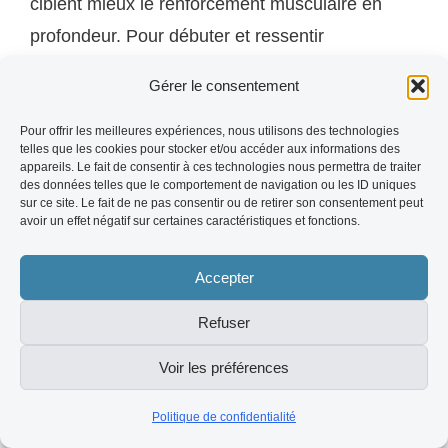
ciblent mieux le renforcement musculaire en
profondeur. Pour débuter et ressentir
rapidement le yoga effet sur la silhouette, le
Gérer le consentement
hatha yoga reste la meilleure entrée en matière.
Pour offrir les meilleures expériences, nous utilisons des technologies
telles que les cookies pour stocker et/ou accéder aux informations des
Q:
Le puppy yoga est-il adapté aux débutants
appareils. Le fait de consentir à ces technologies nous permettra de traiter
des données telles que le comportement de navigation ou les ID uniques
absolus ?
sur ce site. Le fait de ne pas consentir ou de retirer son consentement peut
avoir un effet négatif sur certaines caractéristiques et fonctions.
R: Absolument. Le puppy yoga est conçu pour
Accepter
être accessible à tous les niveaux, avec des
postures adaptées et une ambiance
Refuser
décontractée où personne ne se sent jugé(e). La
Voir les préférences
présence des chiots neutralise complètement la
pression du "je vais me rater devant tout le
Politique de confidentialité
monde".