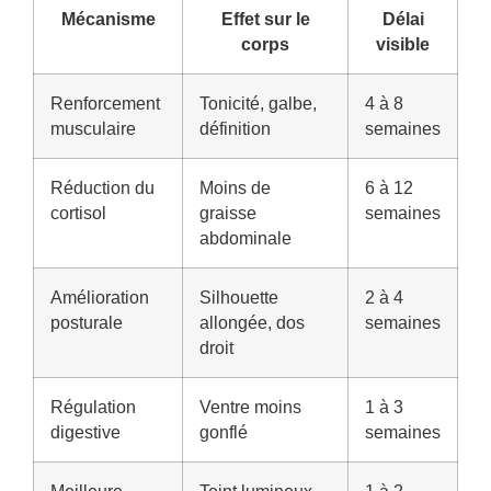
Mécanisme
Effet sur le
Délai
corps
visible
Renforcement
Tonicité, galbe,
4 à 8
musculaire
définition
semaines
Réduction du
Moins de
6 à 12
cortisol
graisse
semaines
abdominale
Amélioration
Silhouette
2 à 4
posturale
allongée, dos
semaines
droit
Régulation
Ventre moins
1 à 3
digestive
gonflé
semaines