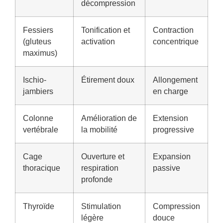
décompression
Fessiers
Tonification et
Contraction
(gluteus
activation
concentrique
maximus)
Ischio-
Étirement doux
Allongement
jambiers
en charge
Colonne
Amélioration de
Extension
vertébrale
la mobilité
progressive
Cage
Ouverture et
Expansion
thoracique
respiration
passive
profonde
Thyroïde
Stimulation
Compression
légère
douce