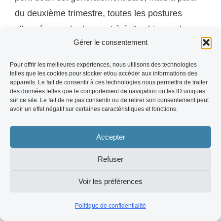
du deuxième trimestre, toutes les postures
allongées sur le dos sont à éviter (risque de
Gérer le consentement
compression de la veine cave). Consulte
absolument ton médecin ou une prof de yoga
Pour offrir les meilleures expériences, nous utilisons des technologies
telles que les cookies pour stocker et/ou accéder aux informations des
prénatal.
appareils. Le fait de consentir à ces technologies nous permettra de traiter
des données telles que le comportement de navigation ou les ID uniques
sur ce site. Le fait de ne pas consentir ou de retirer son consentement peut
Q: Quelle est la différence entre le pont et la
avoir un effet négatif sur certaines caractéristiques et fonctions.
roue en yoga ?
R: Le pont s'effectue avec les
Accepter
épaules au sol et les mains le long du corps ou
jointes sous le bassin. La roue (Urdhva
Refuser
Dhanurasana) se fait en appui sur les mains et
Voir les préférences
les pieds, avec le corps en arc complet. La roue
est nettement plus intense et demande une plus
Politique de confidentialité
grande mobilité de la colonne et des épaules.